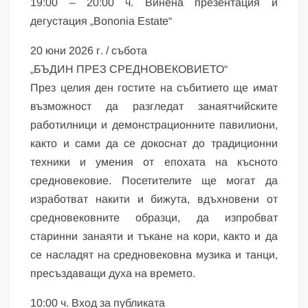
19:00 – 20:00 ч. Винена презентация и
дегустация „Bononia Estate“
20 юни 2026 г. / събота
„БЪДИН ПРЕЗ СРЕДНОВЕКОВИЕТО“
През целия ден гостите на събитието ще имат
възможност да разгледат занаятчийските
работилници и демонстрационните павилиони,
както и сами да се докоснат до традиционни
техники и умения от епохата на късното
средновековие. Посетителите ще могат да
изработват накити и бижута, вдъхновени от
средновековните образци, да изпробват
старинни занаяти и тъкане на кори, както и да
се насладят на средновековна музика и танци,
пресъздаващи духа на времето.
10:00 ч. Вход за публиката