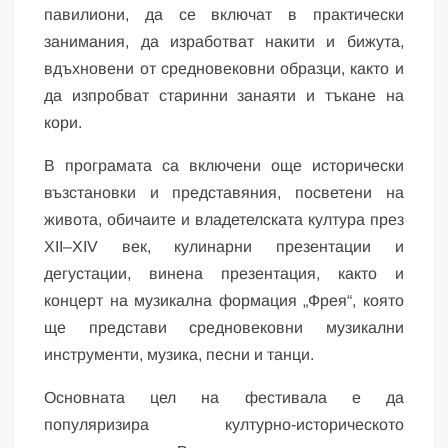
павилиони, да се включат в практически
занимания, да изработват накити и бижута,
вдъхновени от средновековни образци, както и
да изпробват старинни занаяти и тъкане на
кори.
В програмата са включени още исторически
възстановки и представяния, посветени на
живота, обичаите и владетелската култура през
XII–XIV век, кулинарни презентации и
дегустации, винена презентация, както и
концерт на музикална формация „Фрея“, която
ще представи средновековни музикални
инструменти, музика, песни и танци.
Основната цел на фестивала е да
популяризира културно-историческото