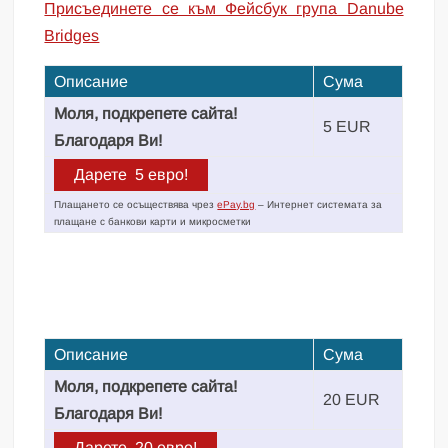
Присъединете се към Фейсбук група Danube
Bridges
Описание
Сума
Моля, подкрепете сайта!
5 EUR
Благодаря Ви!
Плащането се осъществява чрез
ePay.bg
– Интернет системата за
плащане с банкови карти и микросметки
Описание
Сума
Моля, подкрепете сайта!
20 EUR
Благодаря Ви!