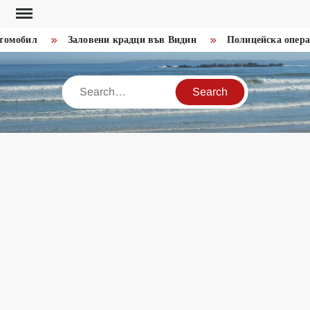
Skip
to
мобил
Заловени крадци във Видин
Полицейска операция
content
Search