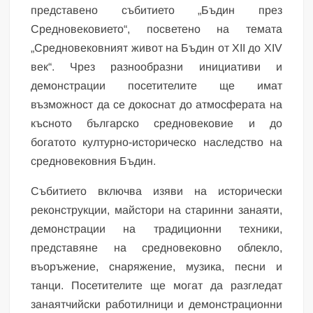
представено събитието „Бъдин през
Средновековието“, посветено на темата
„Средновековният живот на Бъдин от XII до XIV
век“. Чрез разнообразни инициативи и
демонстрации посетителите ще имат
възможност да се докоснат до атмосферата на
късното българско средновековие и до
богатото културно-историческо наследство на
средновековния Бъдин.
Събитието включва изяви на исторически
реконструкции, майстори на старинни занаяти,
демонстрации на традиционни техники,
представяне на средновековно облекло,
въоръжение, снаряжение, музика, песни и
танци. Посетителите ще могат да разгледат
занаятчийски работилници и демонстрационни