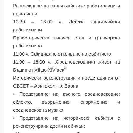
Разглеждане на занаятчийските работилници и
павилиони.
10:30 – 18:00 ч. Детски занаятчийски
работилници
Праисторически тъкачен стан и грънчарска
работилница.
11:00 ч. Официално откриване на събитието
11:00 – 18:00 ч. „Средновековният живот на
Бъдин от XII до XIV век“
Исторически реконструкции и представяния от
СВСБТ – Авитохол, гр. Варна
• Представяне на късното средновековие:
облекло, въоръжение, снаряжение и
средновековна музика;
• Представяне на исторически събития с
реконструирани дрехи и обичаи;