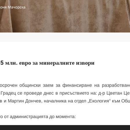
5 млн. евро за минералните извори
осрочен общински заем за финансиране на разработван
Градец се проведе днес в присъствието на: д-р Цветан Це
в и Мартин Дончев, началника на отдел „Екология“ към Об
то от администрацията до момента: