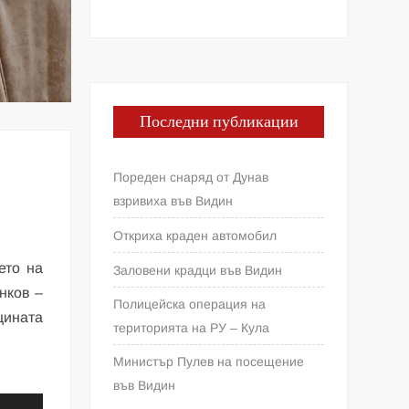
Последни публикации
Пореден снаряд от Дунав
взривиха във Видин
Откриха краден автомобил
ето на
Заловени крадци във Видин
нков –
Полицейска операция на
щината
територията на РУ – Кула
Министър Пулев на посещение
във Видин