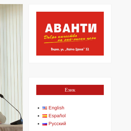
Език
English
Español
Русский