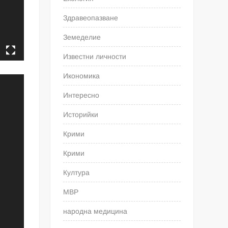
Здравеопазване
Земеделие
Известни личности
Икономика
Интересно
Историйки
Крими
Крими
Култура
МВР
народна медицина