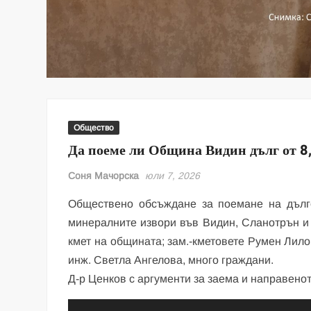
Общество
Да поеме ли Община Видин дълг от 8,
Соня Мачорска
юли 7, 2026
Обществено обсъждане за поемане на дълг
минералните извори във Видин, Сланотрън и 
кмет на общината; зам.-кметовете Румен Лило
инж. Светла Ангелова, много граждани.
Д-р Ценков с аргументи за заема и направено
Видео