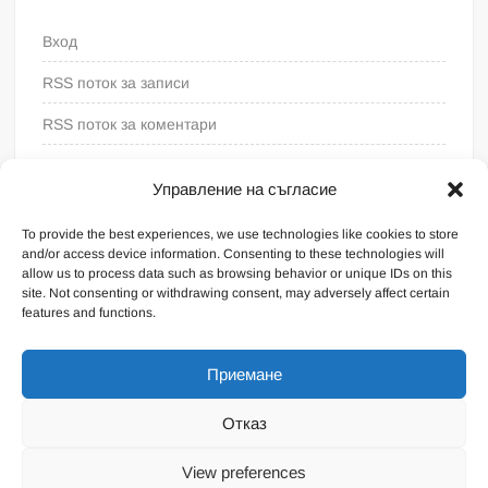
Вход
RSS поток за записи
RSS поток за коментари
WordPress България
Управление на съгласие
To provide the best experiences, we use technologies like cookies to store
and/or access device information. Consenting to these technologies will
allow us to process data such as browsing behavior or unique IDs on this
site. Not consenting or withdrawing consent, may adversely affect certain
features and functions.
Приемане
Отказ
Proudly powered by WordPress
|
Theme: FreeNews
|
By
View preferences