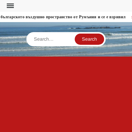
Skip
to
лгарското въздушно пространство от Румъния и се е взривил
content
Search