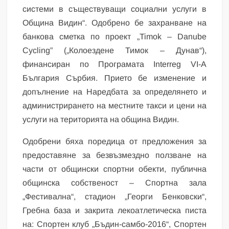
системи в съществуващи социални услуги в
Община Видин“. Одобрено бе захранване на
банкова сметка по проект „Timok – Danube
Cycling” („Колоездене Тимок – Дунав“),
финансиран по Програмата Interreg VI-A
България Сърбия. Прието бе изменение и
допълнение на Наредбата за определянето и
администрирането на местните такси и цени на
услуги на територията на община Видин.
Одобрени бяха поредица от предложения за
предоставяне за безвъзмездно ползване на
части от общински спортни обекти, публична
общинска собственост – Спортна зала
„Фестивална“, стадион „Георги Бенковски“,
Гребна база и закрита лекоатлетическа писта
на: Спортен клуб „Бъдин-самбо-2016“, Спортен