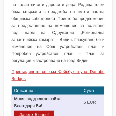
на талантливи и даровити деца. Редица точки
бяха свързани с продажба на имоти частна
общинска собственост. Прието бе предложение
за предоставяне на помещение за ползване
под наем на Сдружение „Регионална
занаятчийска камара“ – Видин. Гласувано бе и
изменение на Общ устройствен план и
Подробен устройствен план – План за
регулация и застрояване на град Видин.
Присъединете се към Фейсбук група Danube
Bridges
Описание
Сума
Моля, подкрепете сайта!
5 EUR
Благодаря Ви!