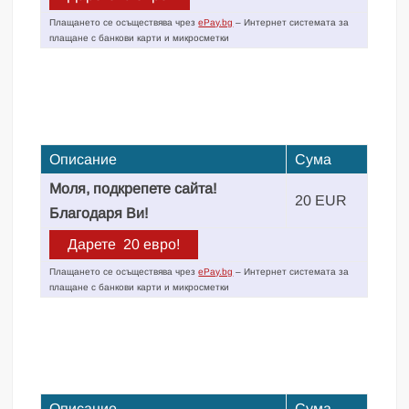
Плащането се осъществява чрез
ePay.bg
– Интернет системата за
плащане с банкови карти и микросметки
Описание
Сума
Моля, подкрепете сайта!
20 EUR
Благодаря Ви!
Плащането се осъществява чрез
ePay.bg
– Интернет системата за
плащане с банкови карти и микросметки
Описание
Сума