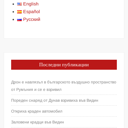
English
Español
Русский
Последни публикации
Дрон е навлязъл в българското въздушно пространство
от Румъния и се е взривил
Пореден снаряд от Дунав взривиха във Видин
Откриха краден автомобил
Заловени крадци във Видин