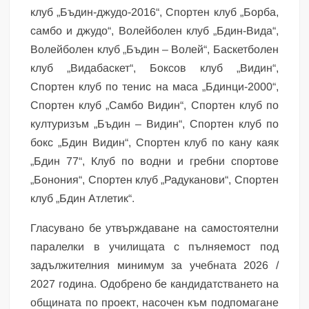
клуб „Бъдин-джудо-2016“, Спортен клуб „Борба,
самбо и джудо“, Волейболен клуб „Бдин-Вида“,
Волейболен клуб „Бъдин – Волей“, Баскетболен
клуб „Видабаскет“, Боксов клуб „Видин“,
Спортен клуб по тенис на маса „Бдинци-2000“,
Спортен клуб „Самбо Видин“, Спортен клуб по
културизъм „Бъдин – Видин“, Спортен клуб по
бокс „Бдин Видин“, Спортен клуб по кану каяк
„Бдин 77“, Клуб по водни и гребни спортове
„Бонония“, Спортен клуб „Радуканови“, Спортен
клуб „Бдин Атлетик“.
Гласувано бе утвърждаване на самостоятелни
паралелки в училищата с пълняемост под
задължителния минимум за учебната 2026 /
2027 година. Одобрено бе кандидатстването на
общината по проект, насочен към подпомагане