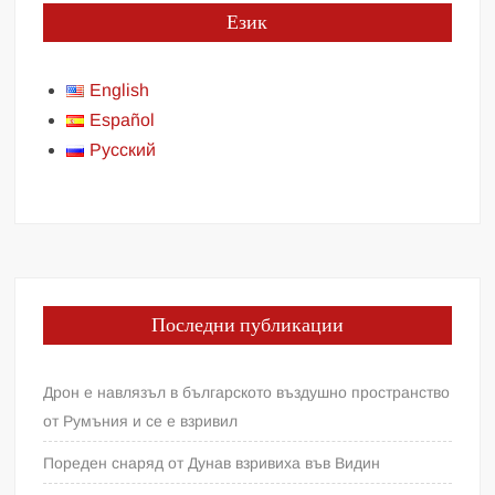
Език
English
Español
Русский
Последни публикации
Дрон е навлязъл в българското въздушно пространство
от Румъния и се е взривил
Пореден снаряд от Дунав взривиха във Видин