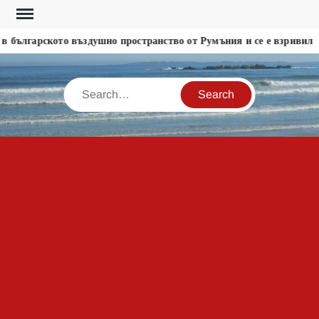
Skip
to
 българското въздушно пространство от Румъния и се е взривил
content
Search