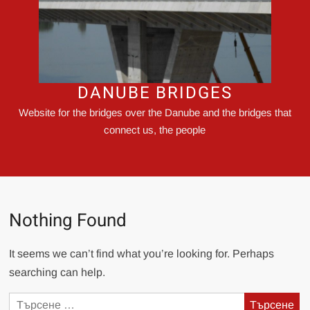
DANUBE BRIDGES
Website for the bridges over the Danube and the bridges that
connect us, the people
Nothing Found
It seems we can’t find what you’re looking for. Perhaps
searching can help.
Търсене