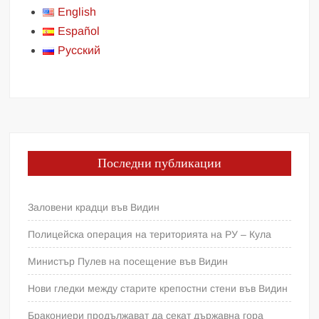
English
Español
Русский
Последни публикации
Заловени крадци във Видин
Полицейска операция на територията на РУ – Кула
Министър Пулев на посещение във Видин
Нови гледки между старите крепостни стени във Видин
Бракониери продължават да секат държавна гора