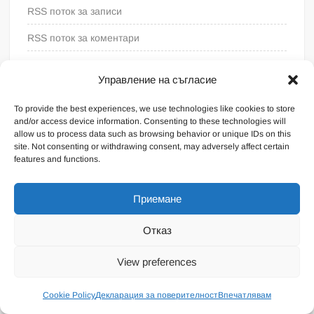
RSS поток за записи
RSS поток за коментари
WordPress България
Управление на съгласие
To provide the best experiences, we use technologies like cookies to store
and/or access device information. Consenting to these technologies will
allow us to process data such as browsing behavior or unique IDs on this
site. Not consenting or withdrawing consent, may adversely affect certain
features and functions.
Приемане
Отказ
Proudly powered by WordPress
|
Theme: FreeNews
|
By
View preferences
ThemeSpiral.com
.
Общи условия
Cookie Policy
Декларация за поверителност
Впечатлявам