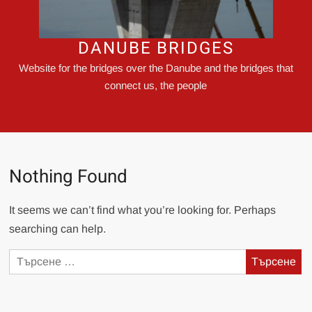
DANUBE BRIDGES
Website for the bridges over the Danube and the bridges that
connect us, the people
Nothing Found
It seems we can’t find what you’re looking for. Perhaps
searching can help.
Търсене
за: