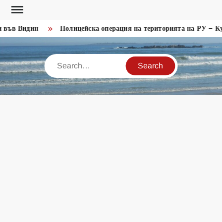
Skip
to
 във Видин
Полицейска операция на територията на РУ – Ку
content
Search