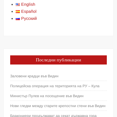
English
Español
Русский
Последни публикации
Заловени крадци във Видин
Полицейска операция на територията на РУ – Кула
Министър Пулев на посещение във Видин
Нови гледки между старите крепостни стени във Видин
Бракониери продължават да секат държавна гора