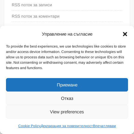
RSS поток за записи
RSS поток за коментари
WordPress България
Управление на съгласие
To provide the best experiences, we use technologies like cookies to store
and/or access device information. Consenting to these technologies will
allow us to process data such as browsing behavior or unique IDs on this
site. Not consenting or withdrawing consent, may adversely affect certain
features and functions.
Приемане
Отказ
Proudly powered by WordPress
|
Theme: FreeNews
|
By
View preferences
ThemeSpiral.com
.
Общи условия
Cookie Policy
Декларация за поверителност
Впечатлявам