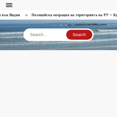
Skip
to
във Видин
Полицейска операция на територията на РУ – Кул
content
Search