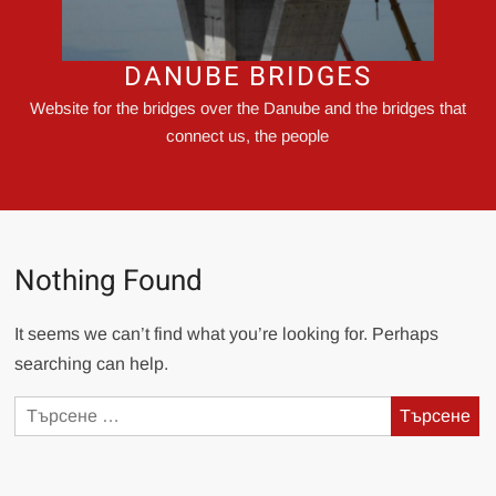
DANUBE BRIDGES
Website for the bridges over the Danube and the bridges that
connect us, the people
Nothing Found
It seems we can’t find what you’re looking for. Perhaps
searching can help.
Търсене
за: