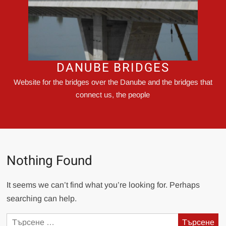
DANUBE BRIDGES
Website for the bridges over the Danube and the bridges that
connect us, the people
Nothing Found
It seems we can’t find what you’re looking for. Perhaps
searching can help.
Търсене