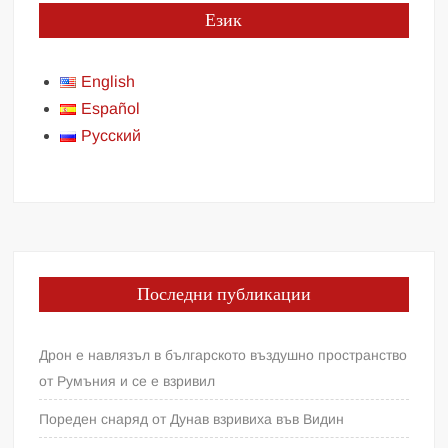
Език
English
Español
Русский
Последни публикации
Дрон е навлязъл в българското въздушно пространство
от Румъния и се е взривил
Пореден снаряд от Дунав взривиха във Видин