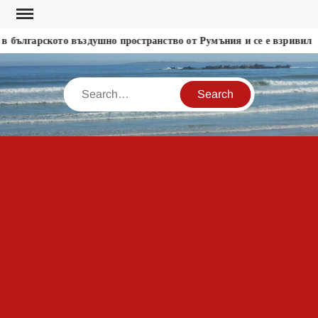
Skip
to
 българското въздушно пространство от Румъния и се е взривил
content
Search