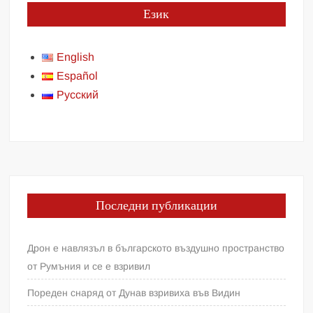
Език
English
Español
Русский
Последни публикации
Дрон е навлязъл в българското въздушно пространство
от Румъния и се е взривил
Пореден снаряд от Дунав взривиха във Видин