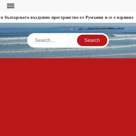
Skip
to
 българското въздушно пространство от Румъния и се е взривил
content
Search