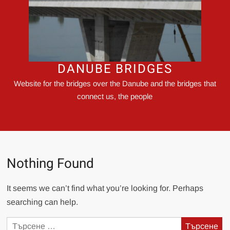
DANUBE BRIDGES
Website for the bridges over the Danube and the bridges that
connect us, the people
Nothing Found
It seems we can’t find what you’re looking for. Perhaps
searching can help.
Търсене