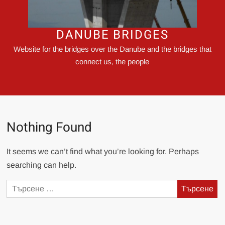
DANUBE BRIDGES
Website for the bridges over the Danube and the bridges that
connect us, the people
Nothing Found
It seems we can’t find what you’re looking for. Perhaps
searching can help.
Търсене
за: