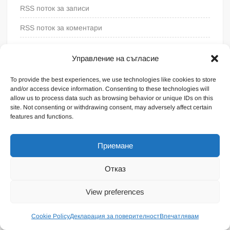
RSS поток за записи
RSS поток за коментари
WordPress България
Управление на съгласие
To provide the best experiences, we use technologies like cookies to store
and/or access device information. Consenting to these technologies will
allow us to process data such as browsing behavior or unique IDs on this
site. Not consenting or withdrawing consent, may adversely affect certain
features and functions.
Приемане
Отказ
Proudly powered by WordPress
|
Theme: FreeNews
|
By
View preferences
ThemeSpiral.com
.
Общи условия
Cookie Policy
Декларация за поверителност
Впечатлявам