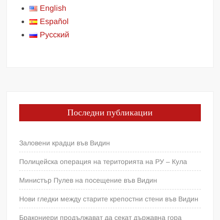
English
Español
Русский
Последни публикации
Заловени крадци във Видин
Полицейска операция на територията на РУ – Кула
Министър Пулев на посещение във Видин
Нови гледки между старите крепостни стени във Видин
Бракониери продължават да секат държавна гора