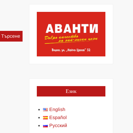
Търсене
за:
Език
English
Español
Русский