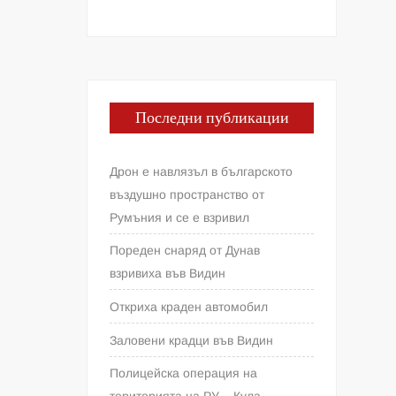
Последни публикации
Дрон е навлязъл в българското
въздушно пространство от
Румъния и се е взривил
Пореден снаряд от Дунав
взривиха във Видин
Откриха краден автомобил
Заловени крадци във Видин
Полицейска операция на
територията на РУ – Кула