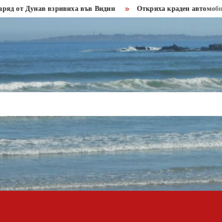
т Дунав взривиха във Видин
Откриха краден автомобил