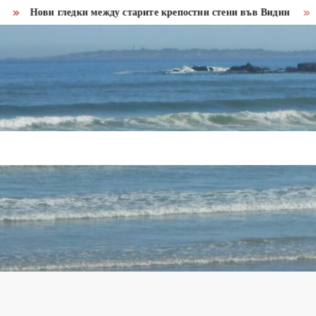
ови гледки между старите крепостни стени във Видин
Бракон