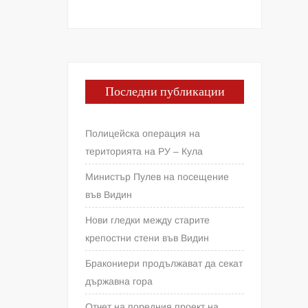
Последни публикации
Полицейска операция на
територията на РУ – Кула
Министър Пулев на посещение
във Видин
Нови гледки между старите
крепостни стени във Видин
Бракониери продължават да секат
държавна гора
Отчет на поредния проект на