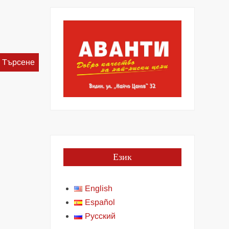
Търсене
за:
Език
English
Español
Русский