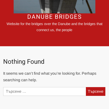
DANUBE BRIDGES
Website for the bridges over the Danube and the bridges that
connect us, the people
Nothing Found
It seems we can’t find what you’re looking for. Perhaps
searching can help.
Търсене
за: