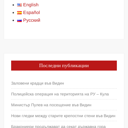
English
Español
Русский
Последни публикации
Заловени крадци във Видин
Полицейска операция на територията на РУ – Кула
Министър Пулев на посещение във Видин
Нови гледки между старите крепостни стени във Видин
Бракониери продължават да секат държавна гора