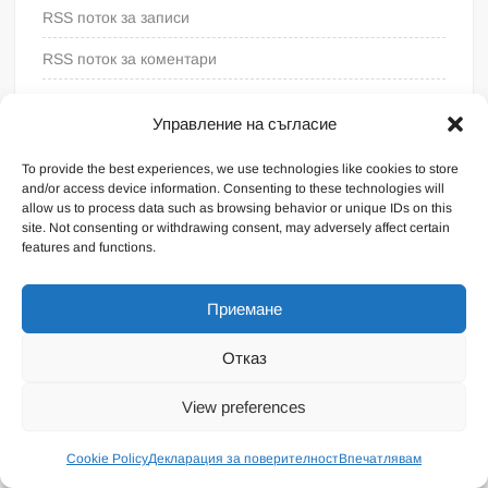
RSS поток за записи
RSS поток за коментари
WordPress България
Управление на съгласие
To provide the best experiences, we use technologies like cookies to store
and/or access device information. Consenting to these technologies will
allow us to process data such as browsing behavior or unique IDs on this
site. Not consenting or withdrawing consent, may adversely affect certain
features and functions.
Приемане
Отказ
Proudly powered by WordPress
|
Theme: FreeNews
|
By
View preferences
ThemeSpiral.com
.
Общи условия
Cookie Policy
Декларация за поверителност
Впечатлявам