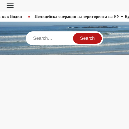
Skip
to
във Видин
Полицейска операция на територията на РУ – Кул
content
Search