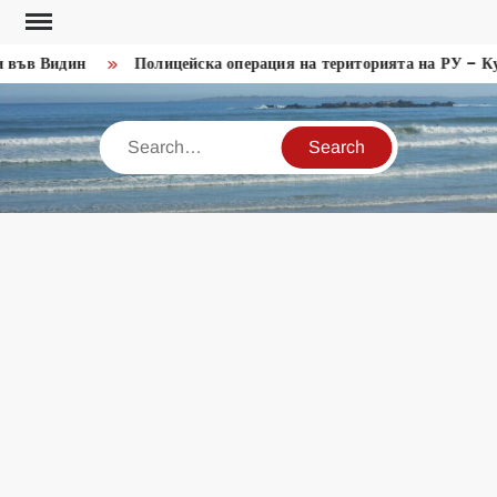
Skip
to
във Видин
Полицейска операция на територията на РУ – Кул
content
Search