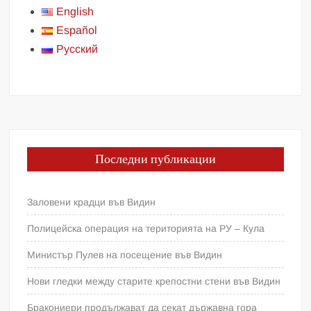
English
Español
Русский
Последни публикации
Заловени крадци във Видин
Полицейска операция на територията на РУ – Кула
Министър Пулев на посещение във Видин
Нови гледки между старите крепостни стени във Видин
Бракониери продължават да секат държавна гора