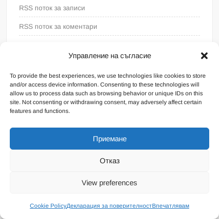
RSS поток за записи
RSS поток за коментари
WordPress България
Управление на съгласие
To provide the best experiences, we use technologies like cookies to store
and/or access device information. Consenting to these technologies will
allow us to process data such as browsing behavior or unique IDs on this
site. Not consenting or withdrawing consent, may adversely affect certain
features and functions.
Приемане
Отказ
Proudly powered by WordPress
|
Theme: FreeNews
|
By
View preferences
ThemeSpiral.com
.
Общи условия
Cookie Policy
Декларация за поверителност
Впечатлявам