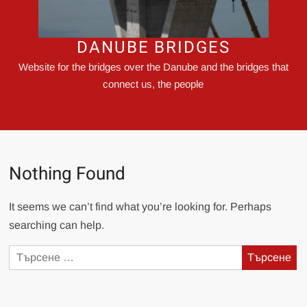
DANUBE BRIDGES
Website for the bridges over the Danube and the bridges that
connect us, the people
Nothing Found
It seems we can’t find what you’re looking for. Perhaps
searching can help.
Търсене
за: