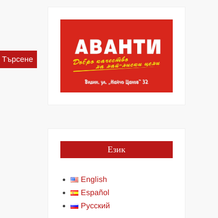
Търсене
за:
Език
English
Español
Русский