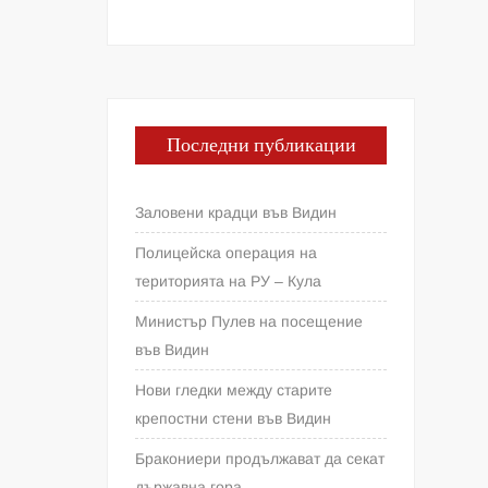
Последни публикации
Заловени крадци във Видин
Полицейска операция на
територията на РУ – Кула
Министър Пулев на посещение
във Видин
Нови гледки между старите
крепостни стени във Видин
Бракониери продължават да секат
държавна гора