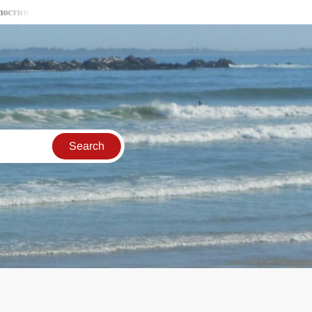
стени във Видин
Бракониери продължават да секат държавна 