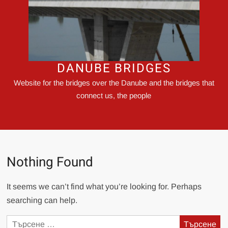
DANUBE BRIDGES
Website for the bridges over the Danube and the bridges that
connect us, the people
Nothing Found
It seems we can’t find what you’re looking for. Perhaps
searching can help.
Търсене