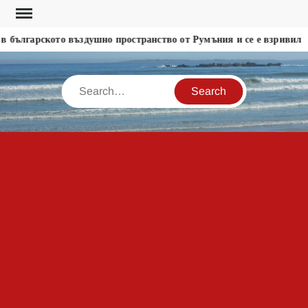
Skip
to
 българското въздушно пространство от Румъния и се е взривил
content
Search