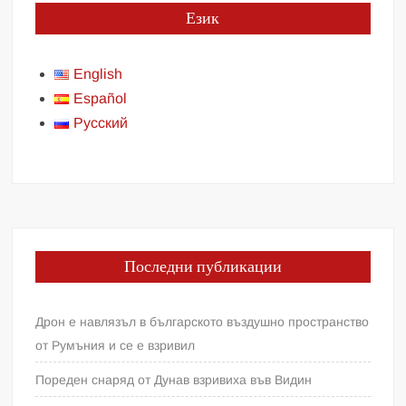
Език
English
Español
Русский
Последни публикации
Дрон е навлязъл в българското въздушно пространство
от Румъния и се е взривил
Пореден снаряд от Дунав взривиха във Видин