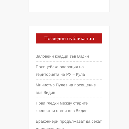
Последни публикации
Заловени крадци във Видин
Полицейска операция на
територията на РУ – Кула
Министър Пулев на посещение
във Видин
Нови гледки между старите
крепостни стени във Видин
Бракониери продължават да секат
държавна гора