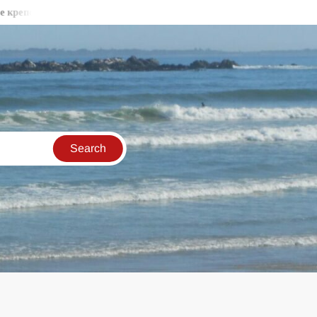
стни стени във Видин
Бракониери продължават да секат държ