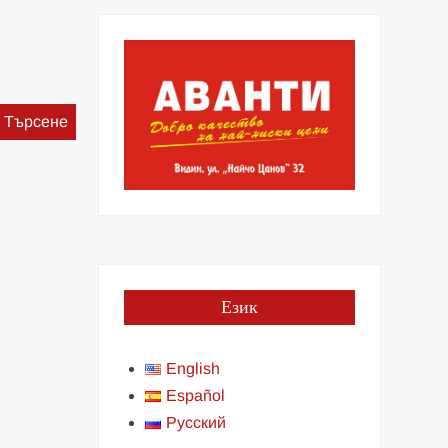
Търсене
за:
Език
English
Español
Русский