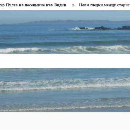
 на посещение във Видин
Нови гледки между старите крепо