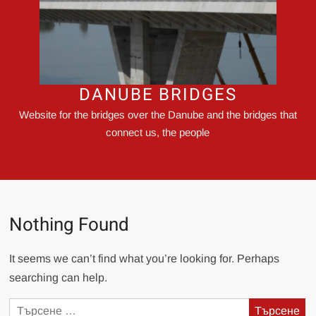
DANUBE BRIDGES
Website for the bridges over the Danube and the bridges that
connect us, the people
Nothing Found
It seems we can’t find what you’re looking for. Perhaps
searching can help.
Търсене