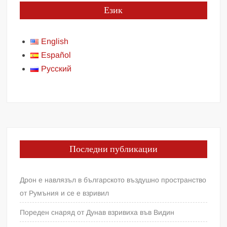
Език
English
Español
Русский
Последни публикации
Дрон е навлязъл в българското въздушно пространство
от Румъния и се е взривил
Пореден снаряд от Дунав взривиха във Видин