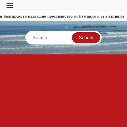
Skip
to
 българското въздушно пространство от Румъния и се е взривил
content
Search