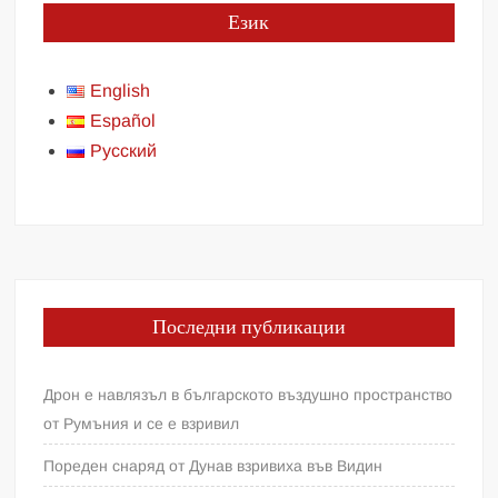
Език
English
Español
Русский
Последни публикации
Дрон е навлязъл в българското въздушно пространство
от Румъния и се е взривил
Пореден снаряд от Дунав взривиха във Видин