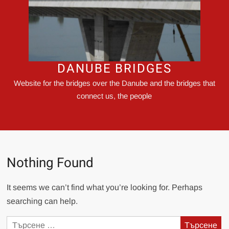
DANUBE BRIDGES
Website for the bridges over the Danube and the bridges that
connect us, the people
Nothing Found
It seems we can’t find what you’re looking for. Perhaps
searching can help.
Търсене