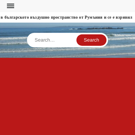
Skip
to
 българското въздушно пространство от Румъния и се е взривил
content
Search