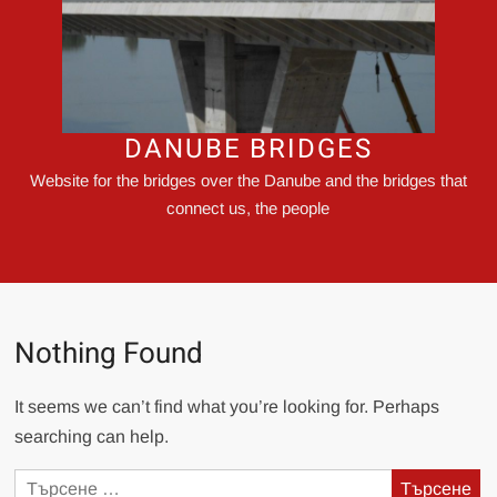
DANUBE BRIDGES
Website for the bridges over the Danube and the bridges that
connect us, the people
Nothing Found
It seems we can’t find what you’re looking for. Perhaps
searching can help.
Търсене