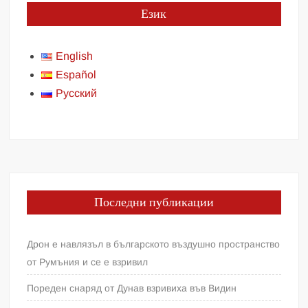
Език
English
Español
Русский
Последни публикации
Дрон е навлязъл в българското въздушно пространство
от Румъния и се е взривил
Пореден снаряд от Дунав взривиха във Видин