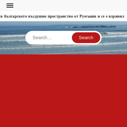
Skip
to
 българското въздушно пространство от Румъния и се е взривил
content
Search