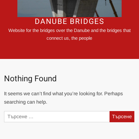
DANUBE BRIDGES
Website for the bridges over the Danube and the bridges that
connect us, the people
Nothing Found
It seems we can’t find what you’re looking for. Perhaps
searching can help.
Търсене
за: