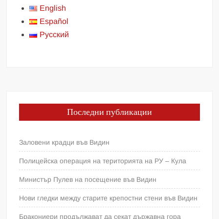
English
Español
Русский
Последни публикации
Заловени крадци във Видин
Полицейска операция на територията на РУ – Кула
Министър Пулев на посещение във Видин
Нови гледки между старите крепостни стени във Видин
Бракониери продължават да секат държавна гора