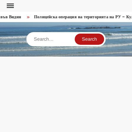
Skip
to
ъв Видин
Полицейска операция на територията на РУ – Кула
content
Search