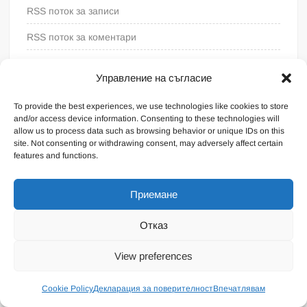
RSS поток за записи
RSS поток за коментари
WordPress България
Управление на съгласие
To provide the best experiences, we use technologies like cookies to store
and/or access device information. Consenting to these technologies will
allow us to process data such as browsing behavior or unique IDs on this
site. Not consenting or withdrawing consent, may adversely affect certain
features and functions.
Приемане
Отказ
Proudly powered by WordPress
|
Theme: FreeNews
|
By
View preferences
ThemeSpiral.com
.
Общи условия
Cookie Policy
Декларация за поверителност
Впечатлявам