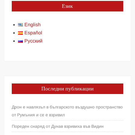
Език
English
Español
Русский
Последни публикации
Дрон е навлязъл в българското въздушно пространство
от Румъния и се е взривил
Пореден снаряд от Дунав взривиха във Видин