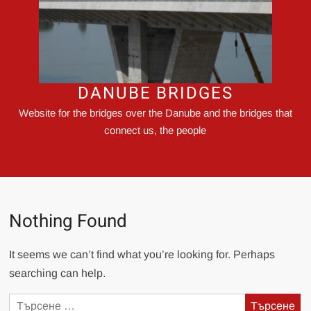
DANUBE BRIDGES
Website for the bridges over the Danube and the bridges that
connect us, the people
Nothing Found
It seems we can’t find what you’re looking for. Perhaps
searching can help.
Търсене