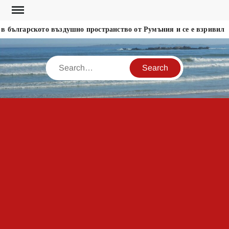
Skip
to
 българското въздушно пространство от Румъния и се е взривил
content
Search