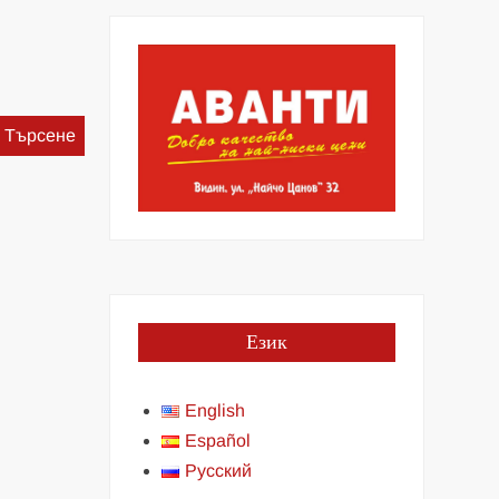
Търсене
за:
Език
English
Español
Русский