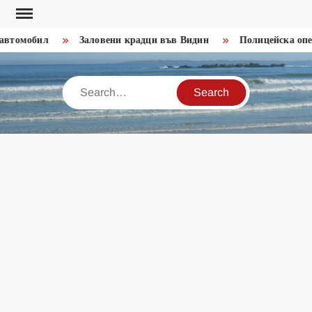
Skip
to
втомобил
Заловени крадци във Видин
Полицейска опер
content
Search