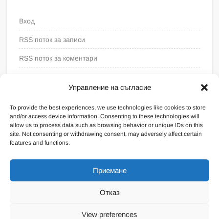
Вход
RSS поток за записи
RSS поток за коментари
WordPress България
Управление на съгласие
To provide the best experiences, we use technologies like cookies to store
and/or access device information. Consenting to these technologies will
allow us to process data such as browsing behavior or unique IDs on this
site. Not consenting or withdrawing consent, may adversely affect certain
features and functions.
Приемане
Отказ
Proudly powered by WordPress
|
Theme: FreeNews
|
By
View preferences