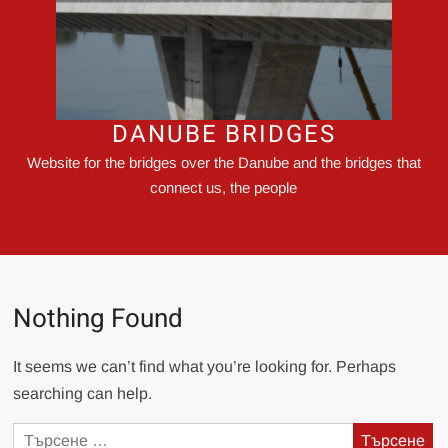
DANUBE BRIDGES
Website for the bridges over the Danube and the bridges that
connect us, the people
Nothing Found
It seems we can’t find what you’re looking for. Perhaps
searching can help.
Търсене