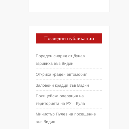
Последни публикации
Пореден снаряд от Дунав
взривиха във Видин
Откриха краден автомобил
Заловени крадци във Видин
Полицейска операция на
територията на РУ – Кула
Министър Пулев на посещение
във Видин