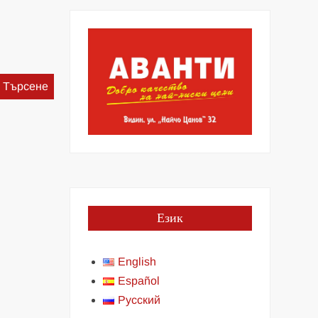
Търсене
за:
Език
English
Español
Русский