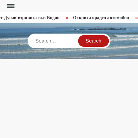
Skip
to
 Дунав взривиха във Видин
Откриха краден автомобил
content
Search