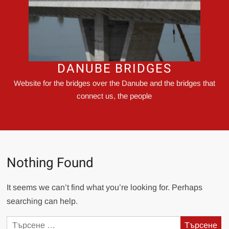
DANUBE BRIDGES
Website for the bridges over the Danube and the bridges that
connect us, the people
Nothing Found
It seems we can’t find what you’re looking for. Perhaps
searching can help.
Търсене