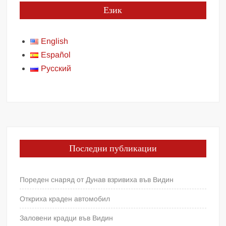
Език
English
Español
Русский
Последни публикации
Пореден снаряд от Дунав взривиха във Видин
Откриха краден автомобил
Заловени крадци във Видин