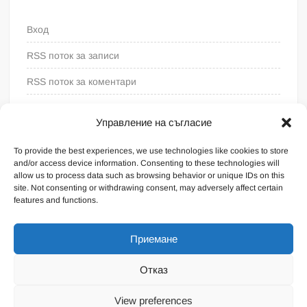
Вход
RSS поток за записи
RSS поток за коментари
WordPress България
Управление на съгласие
To provide the best experiences, we use technologies like cookies to store
and/or access device information. Consenting to these technologies will
allow us to process data such as browsing behavior or unique IDs on this
site. Not consenting or withdrawing consent, may adversely affect certain
features and functions.
Приемане
Отказ
Proudly powered by WordPress
|
Theme: FreeNews
|
By
View preferences