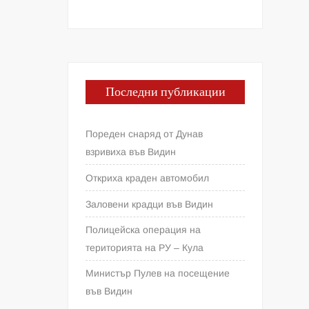
Последни публикации
Пореден снаряд от Дунав
взривиха във Видин
Откриха краден автомобил
Заловени крадци във Видин
Полицейска операция на
територията на РУ – Кула
Министър Пулев на посещение
във Видин