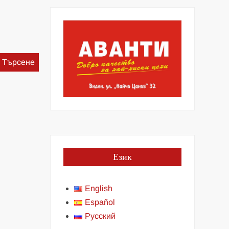
Търсене
за:
Език
English
Español
Русский