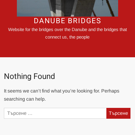
DANUBE BRIDGES
Website for the bridges over the Danube and the bridges that
connect us, the people
Nothing Found
It seems we can’t find what you’re looking for. Perhaps
searching can help.
Търсене
за: