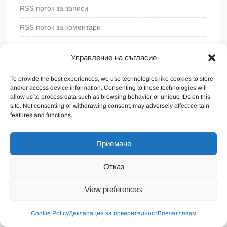
RSS поток за записи
RSS поток за коментари
WordPress България
Управление на съгласие
To provide the best experiences, we use technologies like cookies to store
and/or access device information. Consenting to these technologies will
allow us to process data such as browsing behavior or unique IDs on this
site. Not consenting or withdrawing consent, may adversely affect certain
features and functions.
Приемане
Отказ
Proudly powered by WordPress
|
Theme: FreeNews
|
By
View preferences
ThemeSpiral.com
.
Общи условия
Cookie Policy
Декларация за поверителност
Впечатлявам