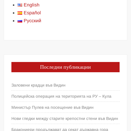
English
Español
Русский
Последни публикации
Заловени крадци във Видин
Полицейска операция на територията на РУ – Кула
Министър Пулев на посещение във Видин
Нови гледки между старите крепостни стени във Видин
Бракониери продължават да секат държавна гора