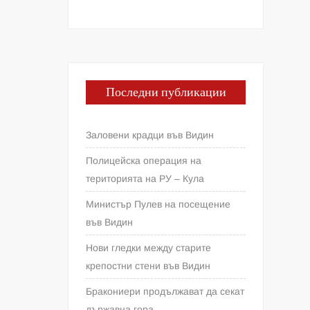
Последни публикации
Заловени крадци във Видин
Полицейска операция на
територията на РУ – Кула
Министър Пулев на посещение
във Видин
Нови гледки между старите
крепостни стени във Видин
Бракониери продължават да секат
държавна гора