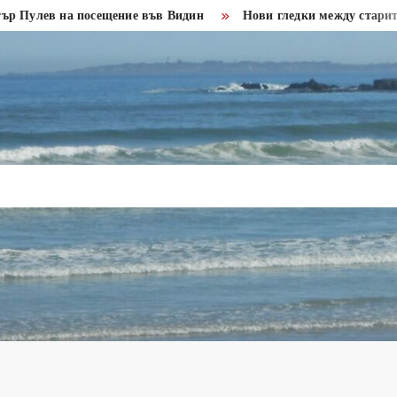
в на посещение във Видин
Нови гледки между старите крепо