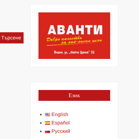
Търсене
за:
Език
English
Español
Русский