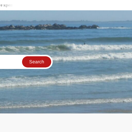
стни стени във Видин
Бракониери продължават да секат държ