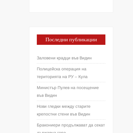
Последни публикации
Заловени крадци във Видин
Полицейска операция на
територията на РУ – Кула
Министър Пулев на посещение
във Видин
Нови гледки между старите
крепостни стени във Видин
Бракониери продължават да секат
държавна гора