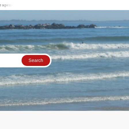
тни стени във Видин
Бракониери продължават да секат държ