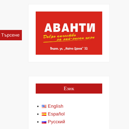
Търсене
за:
Език
English
Español
Русский