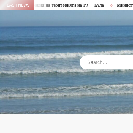
Skip
йска операция на територията на РУ – Кула
FLASH NEWS
Министър Пулев
to
content
Search