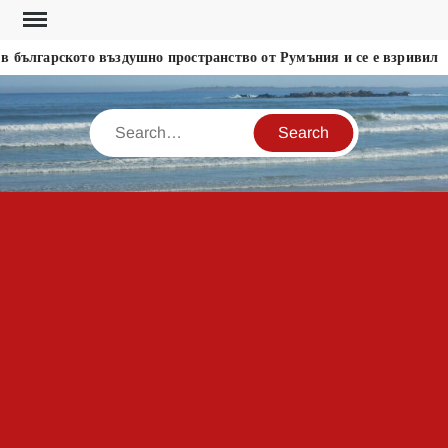
Skip
to
 българското въздушно пространство от Румъния и се е взривил
content
Search