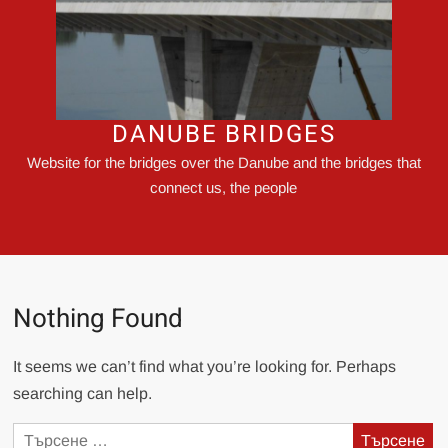
DANUBE BRIDGES
Website for the bridges over the Danube and the bridges that
connect us, the people
Nothing Found
It seems we can’t find what you’re looking for. Perhaps
searching can help.
Търсене