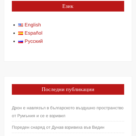
Език
English
Español
Русский
Последни публикации
Дрон е навлязъл в българското въздушно пространство
от Румъния и се е взривил
Пореден снаряд от Дунав взривиха във Видин