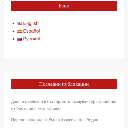
Език
English
Español
Русский
Последни публикации
Дрон е навлязъл в българското въздушно пространство
от Румъния и се е взривил
Пореден снаряд от Дунав взривиха във Видин