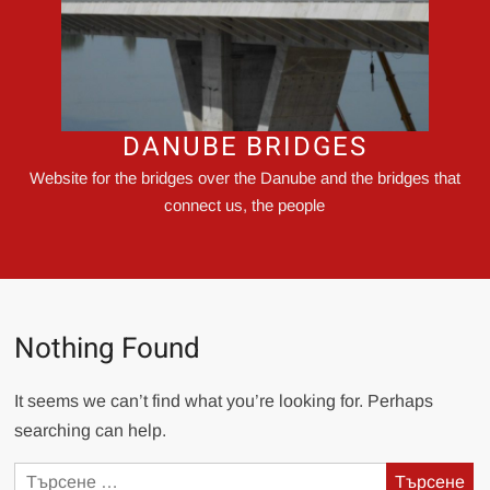
DANUBE BRIDGES
Website for the bridges over the Danube and the bridges that
connect us, the people
Nothing Found
It seems we can’t find what you’re looking for. Perhaps
searching can help.
Търсене