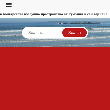
Skip
to
 българското въздушно пространство от Румъния и се е взривил
content
Search