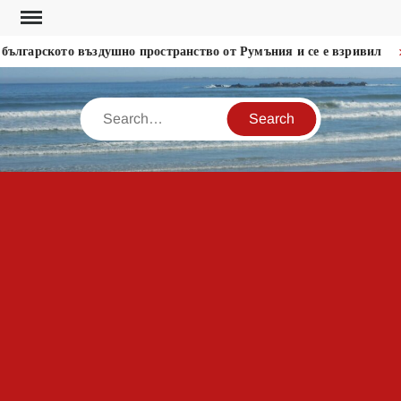
Skip
to
ългарското въздушно пространство от Румъния и се е взривил
content
Search