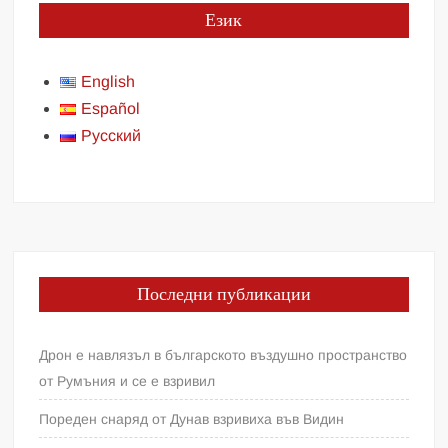
Език
English
Español
Русский
Последни публикации
Дрон е навлязъл в българското въздушно пространство
от Румъния и се е взривил
Пореден снаряд от Дунав взривиха във Видин