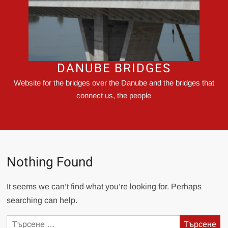
DANUBE BRIDGES
Website for the bridges over the Danube and the bridges that
connect us, the people
Nothing Found
It seems we can’t find what you’re looking for. Perhaps
searching can help.
Търсене