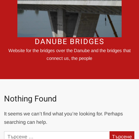
DANUBE BRIDGES
Website for the bridges over the Danube and the bridges that
connect us, the people
Nothing Found
It seems we can’t find what you’re looking for. Perhaps
searching can help.
Търсене