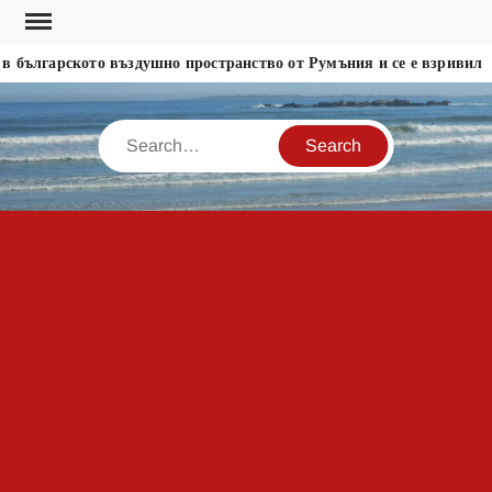
Skip
to
 българското въздушно пространство от Румъния и се е взривил
content
Search