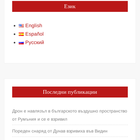
Език
English
Español
Русский
Последни публикации
Дрон е навлязъл в българското въздушно пространство
от Румъния и се е взривил
Пореден снаряд от Дунав взривиха във Видин