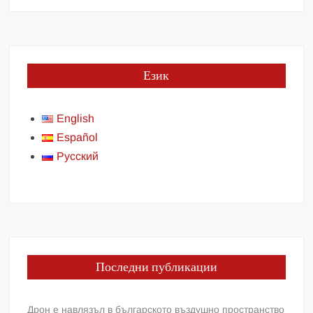
Език
English
Español
Русский
Последни публикации
Дрон е навлязъл в българското въздушно пространство