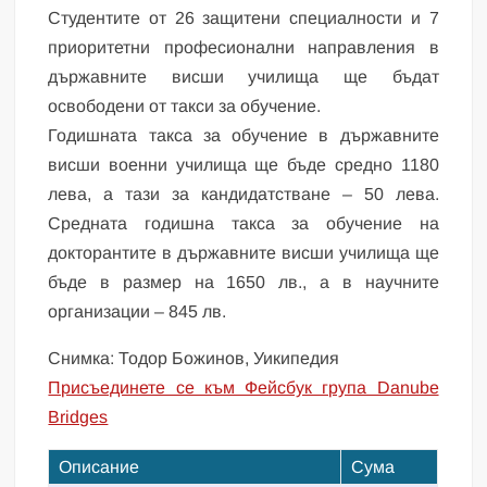
Студентите от 26 защитени специалности и 7
приоритетни професионални направления в
държавните висши училища ще бъдат
освободени от такси за обучение.
Годишната такса за обучение в държавните
висши военни училища ще бъде средно 1180
лева, а тази за кандидатстване – 50 лева.
Средната годишна такса за обучение на
докторантите в държавните висши училища ще
бъде в размер на 1650 лв., а в научните
организации – 845 лв.
Снимка: Тодор Божинов, Уикипедия
Присъединете се към Фейсбук група Danube
Bridges
Описание
Сума