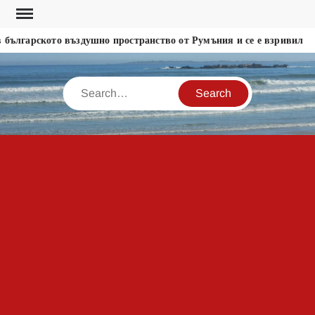
Skip
to
ългарското въздушно пространство от Румъния и се е взривил
content
Search