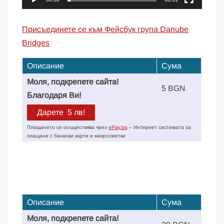
Присъединете се към Фейсбук група Danube
Bridges
Описание
Сума
Моля, подкрепете сайта!
5 BGN
Благодаря Ви!
Плащането се осъществява чрез
ePay.bg
– Интернет системата за
плащане с банкови карти и микросметки
Описание
Сума
Моля, подкрепете сайта!