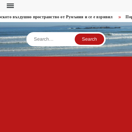
Skip
to
то въздушно пространство от Румъния и се е взривил
Пореде
content
Search