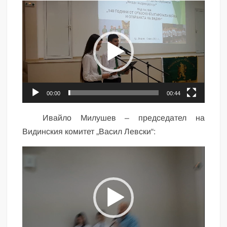
Видео
00:00
00:44
Ивайло Милушев – председател на
Видинския комитет „Васил Левски“:
Видео