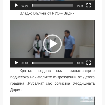
00:00
00:48
Владко Вълчев от РУО – Видин:
Видео
00:00
00:38
Кратък поздрав към присъстващите
поднесоха най-малките възрожденци от Детска
градина „Русалка“ със солистка 6-годишната
Дария:
Видео