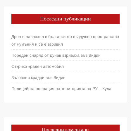
Последни публикации
Дрон е навлязъл в българското въздушно пространство
от Румъния и се е взривил
Пореден снаряд от Дунав взривиха във Видин
Откриха краден автомобил
Заловени крадци във Видин
Полицейска операция на територията на РУ – Кула
Последни коментари