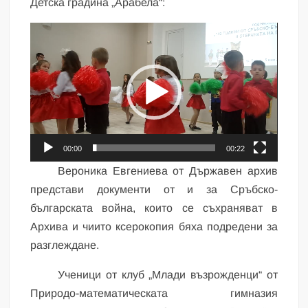
Детска градина „Арабела“:
Видео
00:00
00:22
Вероника Евгениева от Държавен архив
представи документи от и за Сръбско-
българската война, които се съхраняват в
Архива и чиито ксерокопия бяха подредени за
разглеждане.
Ученици от клуб „Млади възрожденци“ от
Природо-математическата гимназия