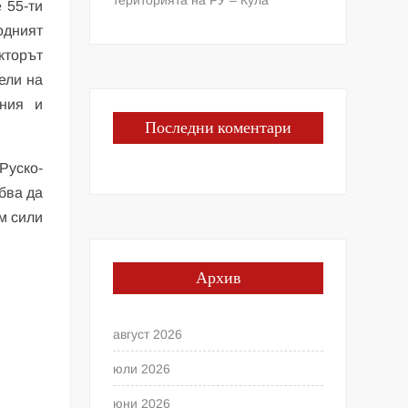
 55-ти
одният
кторът
ели на
ения и
Последни коментари
Руско-
ябва да
им сили
Архив
август 2026
юли 2026
юни 2026