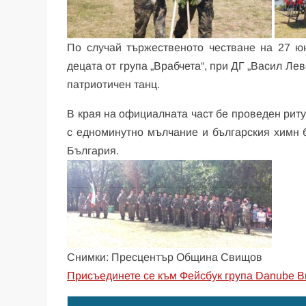
По случай тържественото честване на 27 ю
децата от група „Врабчета“, при ДГ „Васил Ле
патриотичен танц.
В края на официалната част бе проведен ритуа
с едноминутно мълчание и българския химн 
България.
Снимки: Пресцентър Община Свищов
Присъединете се към Фейсбук група Danube B