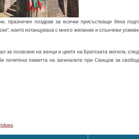
ни, празничен поздрав за всички присъстващи бяха подг
вски“, които изтанцуваха с много желание и слънчеви усмив
л за полагане на венци и цветя на Братската могила, след
бе почетена паметта на загиналите при Свищов за свобод
ridges