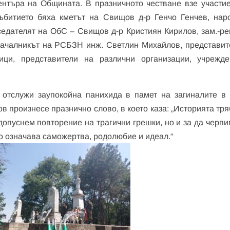
нтъра на Общината. В празничното честване взе участие
събитието бяха кметът на Свищов д-р Генчо Генчев, нар
седателят на ОбС – Свищов д-р Кристиян Кирилов, зам.-ре
 началникът на РСБЗН инж. Светлин Михайлов, представит
ици, представители на различни организации, учрежд
отслужи заупокойна панихида в памет на загиналите в 
ов произнесе празнично слово, в което каза: „Историята тр
 допуснем повторение на трагични грешки, но и за да черп
во означава саможертва, родолюбие и идеал.“