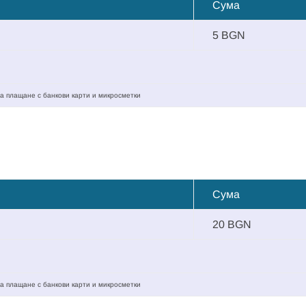
Сума
5 BGN
а плащане с банкови карти и микросметки
Сума
20 BGN
а плащане с банкови карти и микросметки