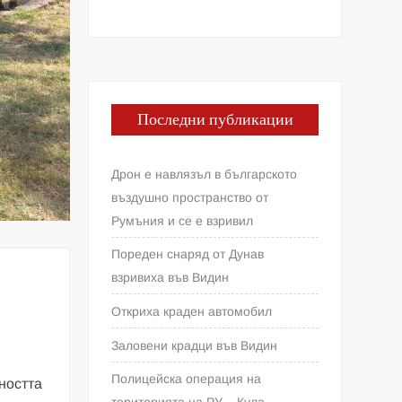
Последни публикации
Дрон е навлязъл в българското
въздушно пространство от
Румъния и се е взривил
Пореден снаряд от Дунав
взривиха във Видин
Откриха краден автомобил
Заловени крадци във Видин
Полицейска операция на
ността
територията на РУ – Кула