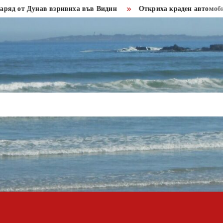
нав взривиха във Видин
Откриха краден автомобил
За