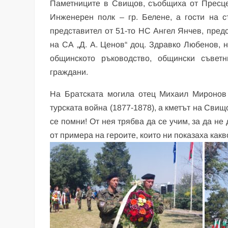
Паметниците в Свищов, съобщиха от Пресце
Инженерен полк – гр. Белене, а гости на 
представител от 51-то НС Ангел Янчев, пред
на СА „Д. А. Ценов“ доц. Здравко Любенов,
общинското ръководство, общински съветн
граждани.
На Братската могила отец Михаил Миронов 
турската война (1877-1878), а кметът на Свищ
се помни! От нея трябва да се учим, за да не
от примера на героите, които ни показаха как