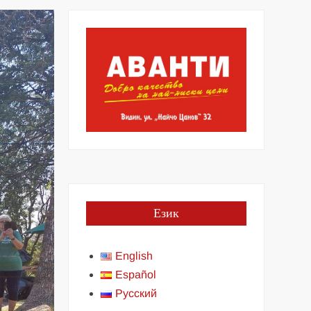
Език
English
Español
Русский