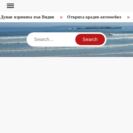
Skip
to
унав взривиха във Видин
Откриха краден автомобил
За
content
Search