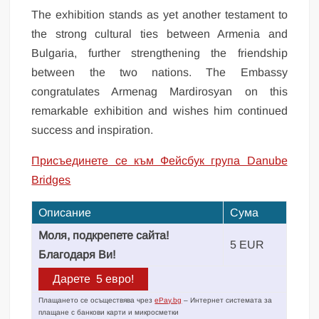
The exhibition stands as yet another testament to
the strong cultural ties between Armenia and
Bulgaria, further strengthening the friendship
between the two nations. The Embassy
congratulates Armenag Mardirosyan on this
remarkable exhibition and wishes him continued
success and inspiration.
Присъединете се към Фейсбук група Danube
Bridges
Описание
Сума
Моля, подкрепете сайта!
5 EUR
Благодаря Ви!
Плащането се осъществява чрез
ePay.bg
– Интернет системата за
плащане с банкови карти и микросметки