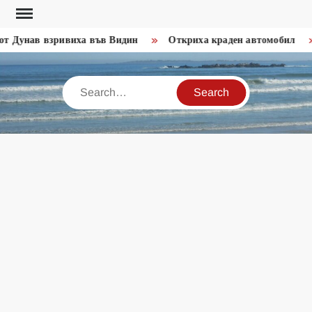
Skip
to
т Дунав взривиха във Видин
Откриха краден автомобил
content
Search