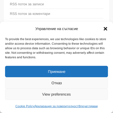
RSS поток за записи
RSS поток за коментари
WordPress България
Управление на съгласие
To provide the best experiences, we use technologies like cookies to store
and/or access device information. Consenting to these technologies will
allow us to process data such as browsing behavior or unique IDs on this
site. Not consenting or withdrawing consent, may adversely affect certain
features and functions.
Приемане
Отказ
Proudly powered by WordPress
|
Theme: FreeNews
|
By
View preferences
ThemeSpiral.com
.
Общи условия
Cookie Policy
Декларация за поверителност
Впечатлявам