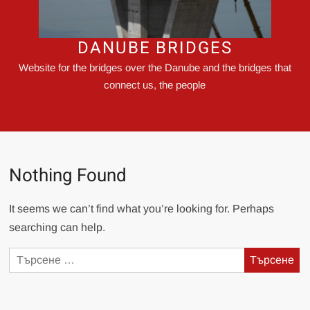
DANUBE BRIDGES
Website for the bridges over the Danube and the bridges that
connect us, the people
Nothing Found
It seems we can’t find what you’re looking for. Perhaps
searching can help.
Търсене
за: