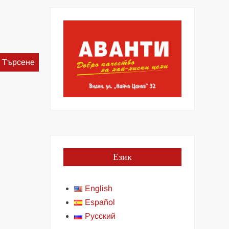
Търсене
за:
Език
English
Español
Русский