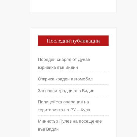
Последни публикации
Пореден снаряд от Дунав
взривиха във Видин
Откриха краден автомобил
Заловени крадци във Видин
Полицейска операция на
територията на РУ – Кула
Министър Пулев на посещение
във Видин