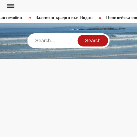
Skip
to
автомобил
Заловени крадци във Видин
Полицейска опер
content
Search