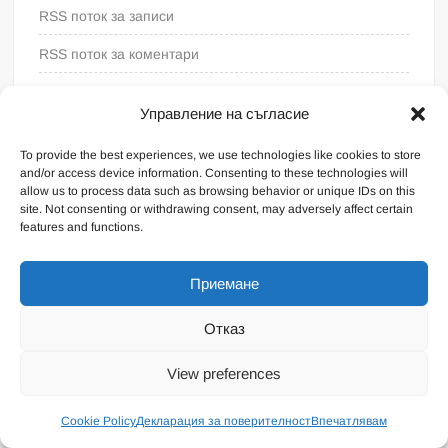
RSS поток за записи
RSS поток за коментари
WordPress България
Управление на съгласие
To provide the best experiences, we use technologies like cookies to store
and/or access device information. Consenting to these technologies will
allow us to process data such as browsing behavior or unique IDs on this
site. Not consenting or withdrawing consent, may adversely affect certain
features and functions.
Приемане
Отказ
Proudly powered by WordPress
|
Theme: FreeNews
|
By
View preferences
ThemeSpiral.com
.
Общи условия
Cookie Policy
Декларация за поверителност
Впечатлявам