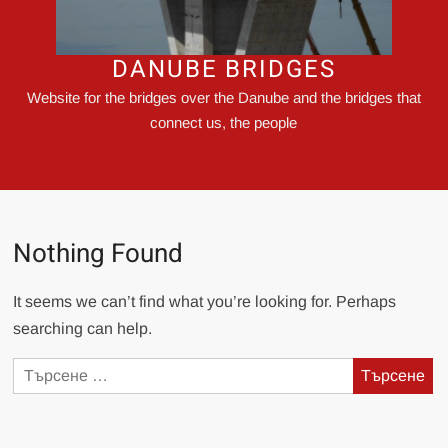
DANUBE BRIDGES
Website for the bridges over the Danube and the bridges that
connect us, the people
Nothing Found
It seems we can’t find what you’re looking for. Perhaps
searching can help.
Търсене
за: