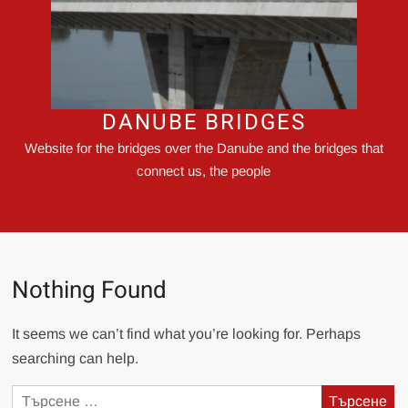
DANUBE BRIDGES
Website for the bridges over the Danube and the bridges that
connect us, the people
Nothing Found
It seems we can’t find what you’re looking for. Perhaps
searching can help.
Търсене