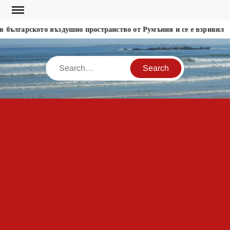
Skip
to
 българското въздушно пространство от Румъния и се е взривил
content
Search