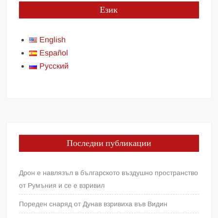
Език
English
Español
Русский
Последни публикации
Дрон е навлязъл в българското въздушно пространство
от Румъния и се е взривил
Пореден снаряд от Дунав взривиха във Видин