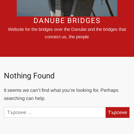
DANUBE BRIDGES
Website for the bridges over the Danube and the bridges that
connect us, the people
Nothing Found
It seems we can’t find what you’re looking for. Perhaps
searching can help.
Търсене
за: