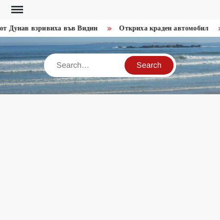
Skip
to
т Дунав взривиха във Видин
Откриха краден автомобил
content
Search