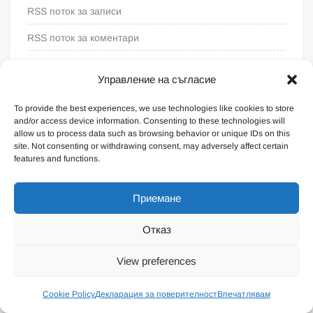
RSS поток за записи
RSS поток за коментари
WordPress България
Управление на съгласие
To provide the best experiences, we use technologies like cookies to store
and/or access device information. Consenting to these technologies will
allow us to process data such as browsing behavior or unique IDs on this
site. Not consenting or withdrawing consent, may adversely affect certain
features and functions.
Приемане
Отказ
Proudly powered by WordPress
|
Theme: FreeNews
|
By
View preferences
ThemeSpiral.com
.
Общи условия
Cookie Policy
Декларация за поверителност
Впечатлявам