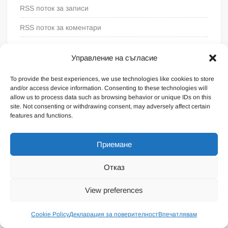
RSS поток за записи
RSS поток за коментари
WordPress България
Управление на съгласие
To provide the best experiences, we use technologies like cookies to store
and/or access device information. Consenting to these technologies will
allow us to process data such as browsing behavior or unique IDs on this
site. Not consenting or withdrawing consent, may adversely affect certain
features and functions.
Приемане
Отказ
Proudly powered by WordPress
|
Theme: FreeNews
|
By
View preferences
ThemeSpiral.com
.
Общи условия
Cookie Policy
Декларация за поверителност
Впечатлявам