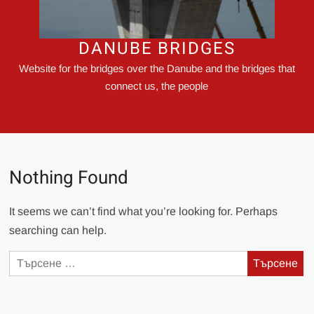
DANUBE BRIDGES
Website for the bridges over the Danube and the bridges that
connect us, the people
Nothing Found
It seems we can’t find what you’re looking for. Perhaps
searching can help.
Търсене
за: