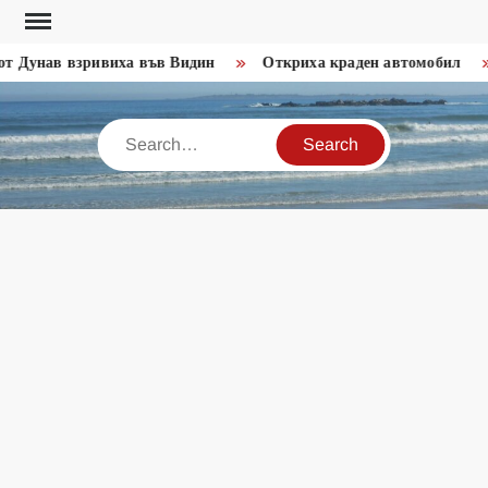
Skip
to
т Дунав взривиха във Видин
Откриха краден автомобил
content
Search