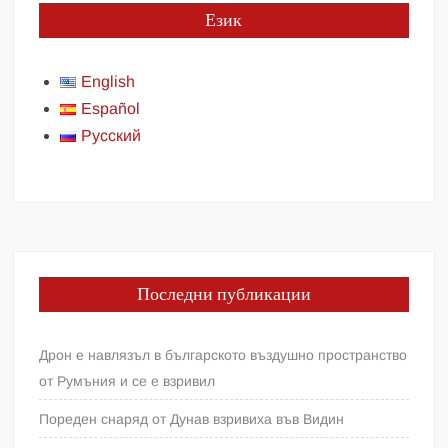
Език
English
Español
Русский
Последни публикации
Дрон е навлязъл в българското въздушно пространство
от Румъния и се е взривил
Пореден снаряд от Дунав взривиха във Видин