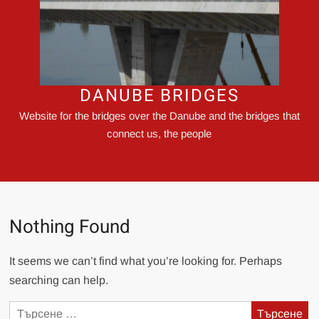
DANUBE BRIDGES
Website for the bridges over the Danube and the bridges that
connect us, the people
Nothing Found
It seems we can’t find what you’re looking for. Perhaps
searching can help.
Търсене