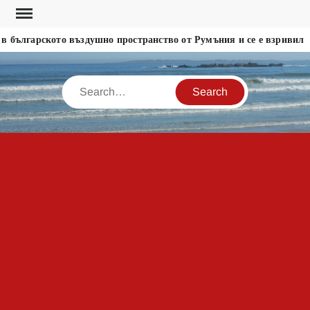
Skip
to
 българското въздушно пространство от Румъния и се е взривил
content
Search