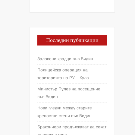
Последни публикации
Заловени крадци във Видин
Полицейска операция на
територията на РУ – Кула
Министър Пулев на посещение
във Видин
Нови гледки между старите
крепостни стени във Видин
Бракониери продължават да секат
държавна гора