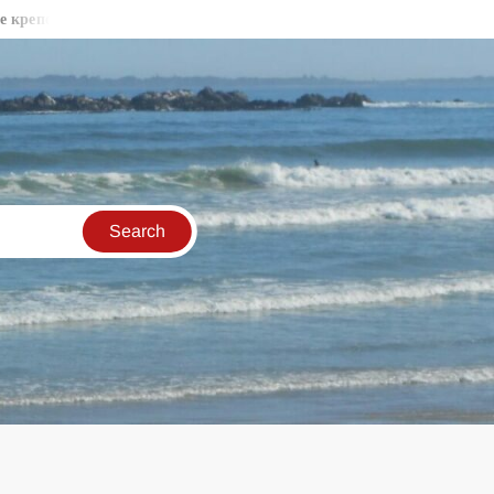
стни стени във Видин
Бракониери продължават да секат държ