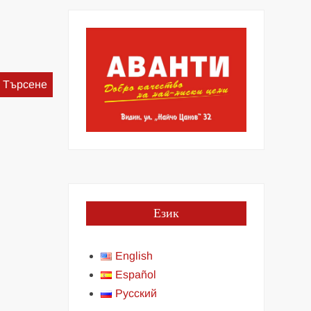
Търсене
за:
Език
English
Español
Русский