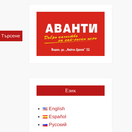
Търсене
за:
Език
English
Español
Русский