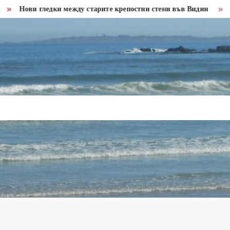
ви гледки между старите крепостни стени във Видин
Бракони