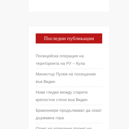
Последни публикации
Полицейска операция на
територията на РУ – Кула
Министър Пулев на посещение
във Видин
Нови гледки между старите
крепостни стени във Видин
Бракониери продължават да секат
държавна гора
Отчет на поредния проект на