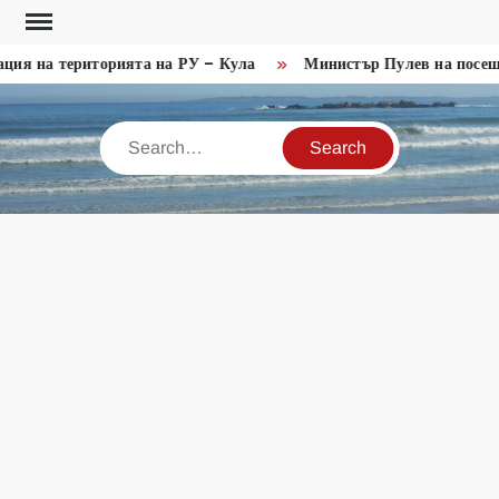
Skip
to
ия на територията на РУ – Кула
Министър Пулев на посеще
content
Search