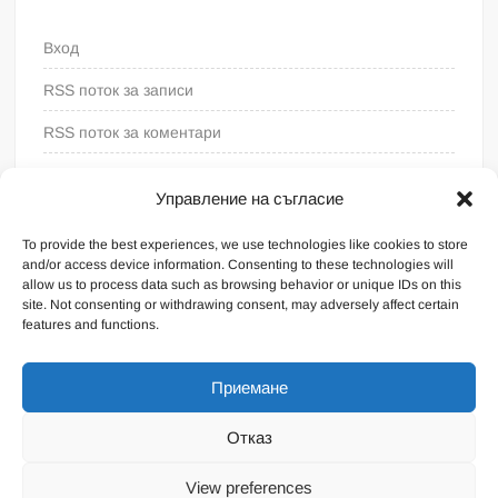
Вход
RSS поток за записи
RSS поток за коментари
WordPress България
Управление на съгласие
To provide the best experiences, we use technologies like cookies to store
and/or access device information. Consenting to these technologies will
allow us to process data such as browsing behavior or unique IDs on this
site. Not consenting or withdrawing consent, may adversely affect certain
features and functions.
Приемане
Отказ
Proudly powered by WordPress
|
Theme: FreeNews
|
By
View preferences