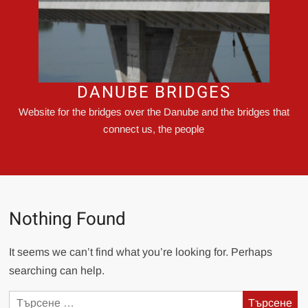
DANUBE BRIDGES
Website for the bridges over the Danube and the bridges that
connect us, the people
Nothing Found
It seems we can’t find what you’re looking for. Perhaps
searching can help.
Търсене