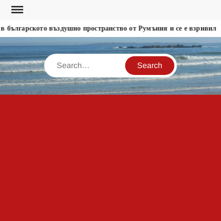
Skip
to
 българското въздушно пространство от Румъния и се е взривил
content
Search