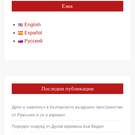
Език
English
Español
Русский
Последни публикации
Дрон е навлязъл в българското въздушно пространство
от Румъния и се е взривил
Пореден снаряд от Дунав взривиха във Видин