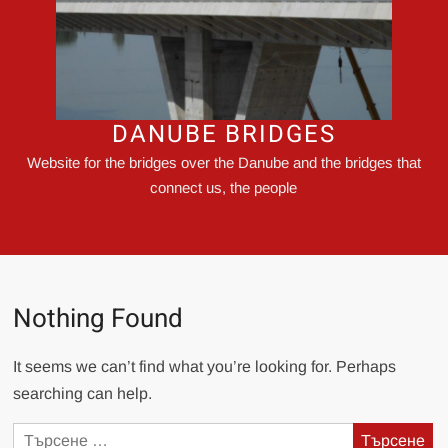
DANUBE BRIDGES
Website for the bridges over the Danube and the bridges that
connect us, the people
Nothing Found
It seems we can’t find what you’re looking for. Perhaps
searching can help.
Търсене