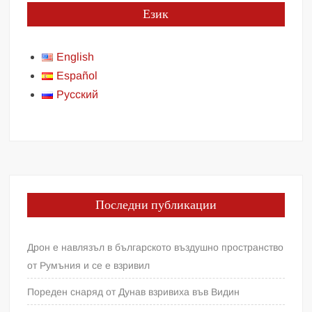
Език
English
Español
Русский
Последни публикации
Дрон е навлязъл в българското въздушно пространство
от Румъния и се е взривил
Пореден снаряд от Дунав взривиха във Видин