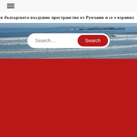
Skip
to
 българското въздушно пространство от Румъния и се е взривил
content
Search