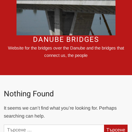
DANUBE BRIDGES
Website for the bridges over the Danube and the bridges that
connect us, the people
Nothing Found
It seems we can’t find what you’re looking for. Perhaps
searching can help.
Търсене