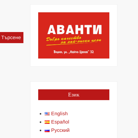
Търсене
за:
Език
English
Español
Русский