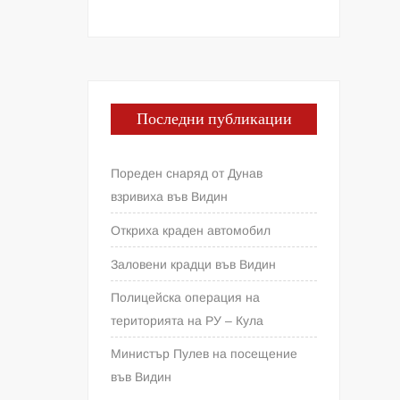
Последни публикации
Пореден снаряд от Дунав
взривиха във Видин
Откриха краден автомобил
Заловени крадци във Видин
Полицейска операция на
територията на РУ – Кула
Министър Пулев на посещение
във Видин